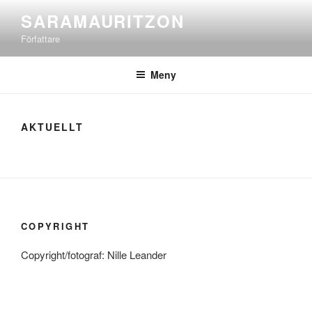
Hoppa
SARAMAURITZON
till
Författare
innehåll
Meny
AKTUELLT
COPYRIGHT
Copyright/fotograf: Nille Leander